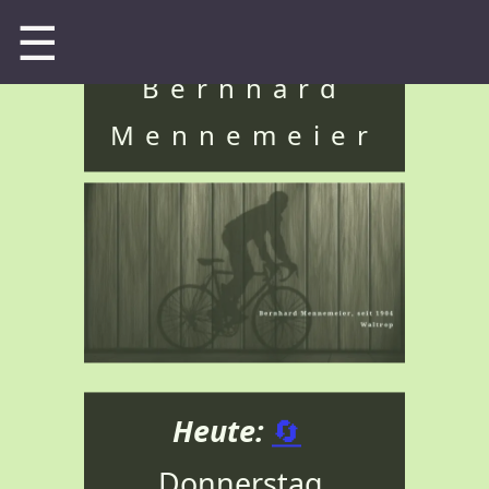
☰
Bernhard
Mennemeier
Heute:
🔄
Donnerstag 