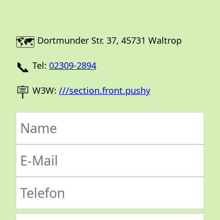
🗺️
Dortmunder Str. 37, 45731 Waltrop
📞
Tel:
02309-2894
🪧
W3W:
///section.front.pushy